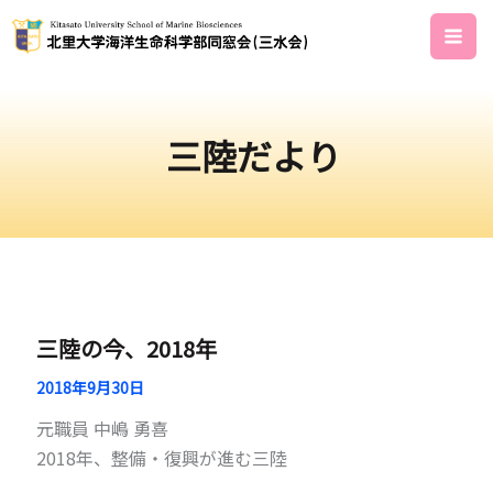
内
容
を
ス
キ
三陸だより
ッ
プ
三陸の今、2018年
2018年9月30日
元職員 中嶋 勇喜
2018年、整備・復興が進む三陸