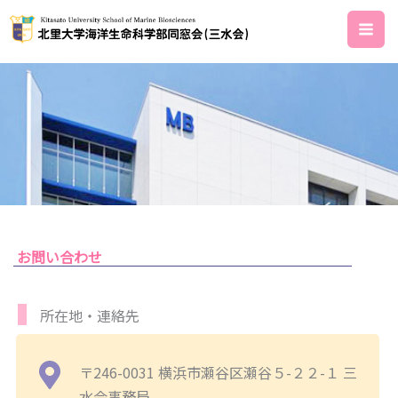
内
容
を
ス
キ
ッ
プ
お問い合わせ
所在地・連絡先
〒246-0031 横浜市瀬谷区瀬谷５-２２-１ 三
水会事務局