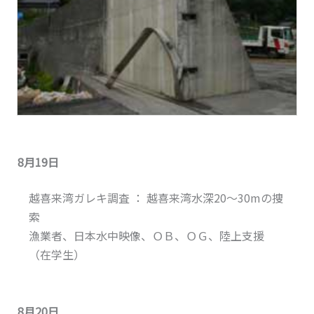
8月19日
越喜来湾ガレキ調査 ： 越喜来湾水深20～30mの捜
索
漁業者、日本水中映像、ＯＢ、ＯＧ、陸上支援
（在学生）
8月20日