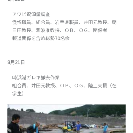
アワビ資源量調査
漁協職員、組合員、岩手県職員、井田元教授、朝
日田教授、灘波准教授、ＯＢ、ＯＧ、関係者
報道関係を含め総勢70名余
8月21日
崎浜港ガレキ撤去作業
組合員、井田元教授、ＯＢ、ＯＧ、陸上支援（在
学生）