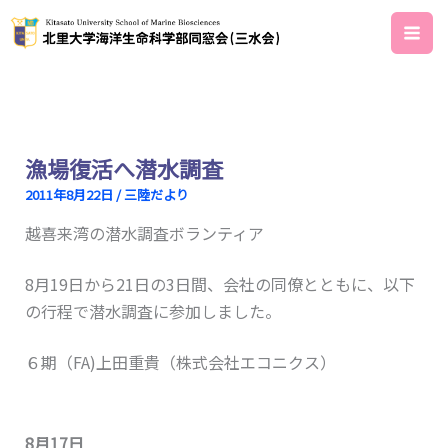
内
容
を
ス
キ
ッ
漁場復活へ潜水調査
プ
2011年8月22日
/
三陸だより
越喜来湾の潜水調査ボランティア
8月19日から21日の3日間、会社の同僚とともに、以下
の行程で潜水調査に参加しました。
６期（FA)上田重貴（株式会社エコニクス）
8月17日