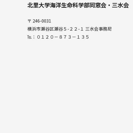
北里大学海洋生命科学部同窓会・三水会
〒 246-0031
横浜市瀬谷区瀬谷５-２２-１ 三水会事務局
℡：０１２０－８７３－１３５