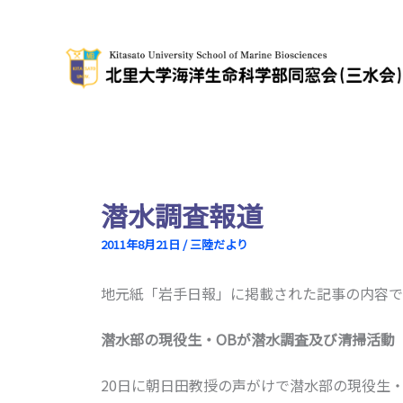
内
容
を
ス
キ
ッ
プ
潜水調査報道
2011年8月21日
/
三陸だより
地元紙「岩手日報」に掲載された記事の内容で
潜水部の現役生・OBが潜水調査及び清掃活動
20日に朝日田教授の声がけで潜水部の現役生