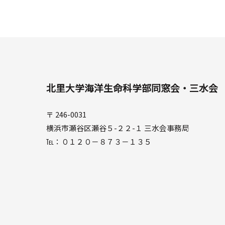
北里大学海洋生命科学部同窓会・三水会
〒 246-0031
横浜市瀬谷区瀬谷５-２２-１ 三水会事務局
℡：０１２０－８７３－１３５