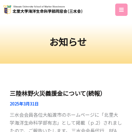
内
容
を
ス
キ
お知らせ
ッ
プ
三陸林野火災義援金について(続報）
2025年3月31日
三水会会員各位大船渡市のホームページに「北里大
学海洋生命科学部有志」として掲載（ｐ.2）されまし
たので、ご報告いたします。 三水会会長代行 8FA