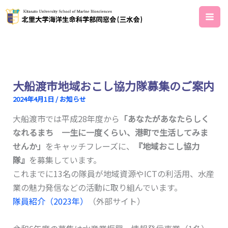
内
容
を
ス
キ
ッ
大船渡市地域おこし協力隊募集のご案内
プ
2024年4月1日
/
お知らせ
大船渡市では平成28年度から
「あなたがあなたらしく
なれるまち 一生に一度くらい、港町で生活してみま
せんか」
をキャッチフレーズに、
『地域おこし協力
隊』
を募集しています。
これまでに13名の隊員が地域資源やICTの利活用、水産
業の魅力発信などの活動に取り組んでいます。
隊員紹介（2023年）
（外部サイト）