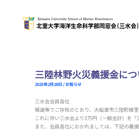
内
容
を
ス
キ
ッ
プ
三陸林野火災義援金につ
2025年2月28日
/
お知らせ
三水会会員各位
報道等でご存知のとおり、大船渡市三陸町綾里
これに伴い三水会より3万円（一般会計）を「
また、会員各位におかれましては、下記の義援